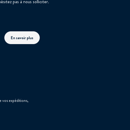
hésitez pas à nous solliciter.
En savoir plus
interforum.fr
 vos expéditions,