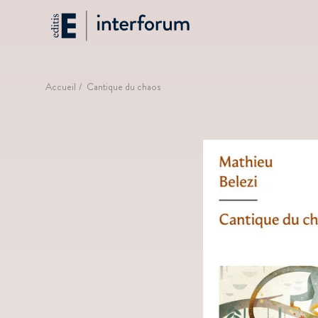
Aller
Interforum
au
contenu
principal
Fil
Accueil
Cantique du chaos
d'Ariane