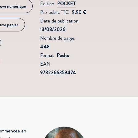
Edition
POCKET
uve numérique
Prix public TTC
9.90 €
Date de publication
uve papier
13/08/2026
Nombre de pages
448
Format
Poche
EAN
9782266359474
 commencée en