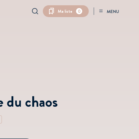
QuickSearch
Ma liste
0
MENU
e du chaos