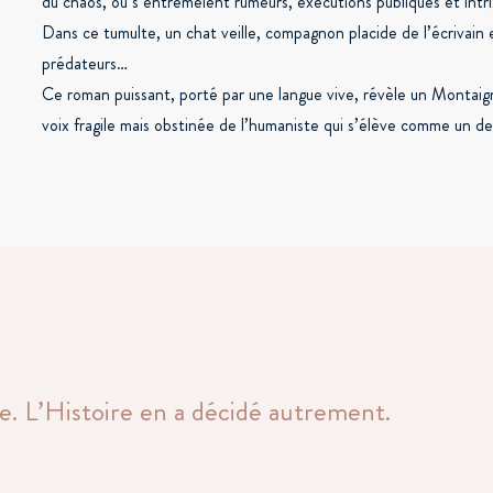
du chaos, où s’entremêlent rumeurs, exécutions publiques et intri
Dans ce tumulte, un chat veille, compagnon placide de l’écrivain
prédateurs…
Ce roman puissant, porté par une langue vive, révèle un Montaign
voix fragile mais obstinée de l’humaniste qui s’élève comme un d
de. L’Histoire en a décidé autrement.