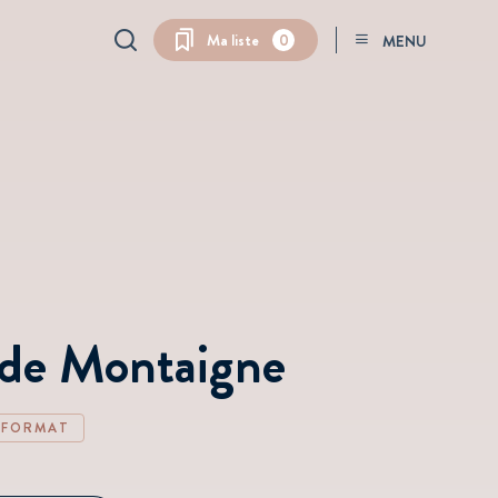
QuickSearch
Ma liste
0
MENU
 de Montaigne
 FORMAT