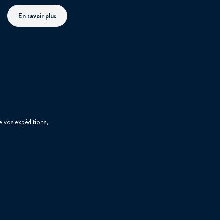
En savoir plus
interforum.fr
 vos expéditions,