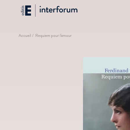
Aller
Interforum
au
contenu
principal
Fil
Accueil
Requiem pour l'amour
d'Ariane