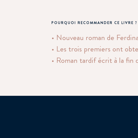
POURQUOI RECOMMANDER CE LIVRE ?
• Nouveau roman de Ferdina
• Les trois premiers ont obt
• Roman tardif écrit à la fin