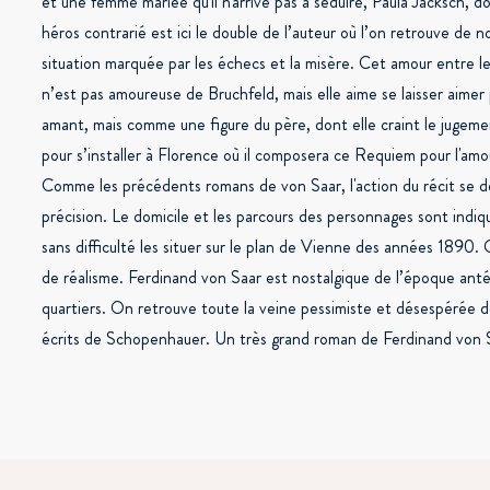
et une femme mariée qu'il n'arrive pas à séduire, Paula Jacksch, do
héros contrarié est ici le double de l’auteur où l’on retrouve d
situation marquée par les échecs et la misère. Cet amour entre le
n’est pas amoureuse de Bruchfeld, mais elle aime se laisser aimer 
amant, mais comme une figure du père, dont elle craint le jugem
pour s’installer à Florence où il composera ce Requiem pour l'amour
Comme les précédents romans de von Saar, l'action du récit se dé
précision. Le domicile et les parcours des personnages sont indiq
sans difficulté les situer sur le plan de Vienne des années 1890.
de réalisme. Ferdinand von Saar est nostalgique de l’époque anté
quartiers. On retrouve toute la veine pessimiste et désespérée de
écrits de Schopenhauer. Un très grand roman de Ferdinand von 