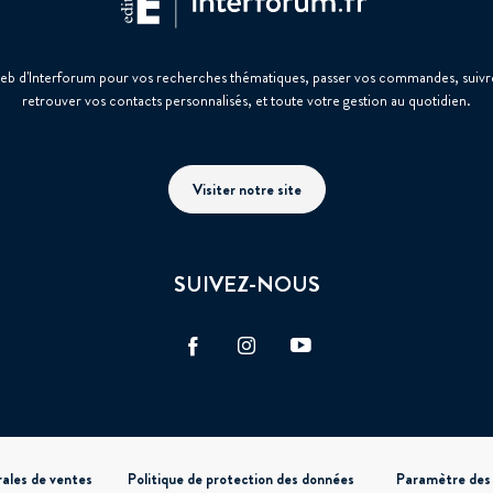
web d'Interforum pour vos recherches thématiques, passer vos commandes, suivre
retrouver vos contacts personnalisés, et toute votre gestion au quotidien.
Visiter notre site
SUIVEZ-NOUS
Facebook
Instagram
Vimeo
ales de ventes
Politique de protection des données
Paramètre des 