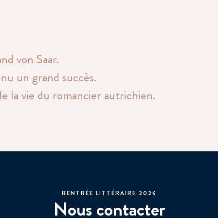
nd von Saar.
enu un grand succès.
 de la vie du romancier autrichien.
RENTRÉE LITTÉRAIRE 2026
Nous contacter