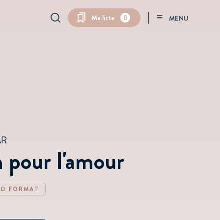
QuickSearch
Ma liste
0
MENU
AR
 pour l'amour
D FORMAT