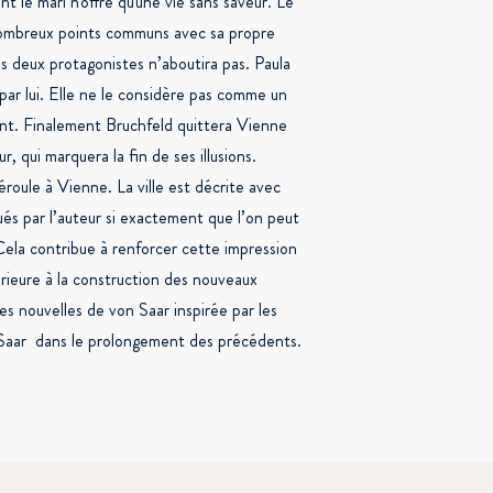
nt le mari n'offre qu'une vie sans saveur. Le
e nombreux points communs avec sa propre
s deux protagonistes n’aboutira pas. Paula
par lui. Elle ne le considère pas comme un
ent. Finalement Bruchfeld quittera Vienne
, qui marquera la fin de ses illusions.
roule à Vienne. La ville est décrite avec
ués par l’auteur si exactement que l’on peut
 Cela contribue à renforcer cette impression
rieure à la construction des nouveaux
s nouvelles de von Saar inspirée par les
Saar dans le prolongement des précédents.