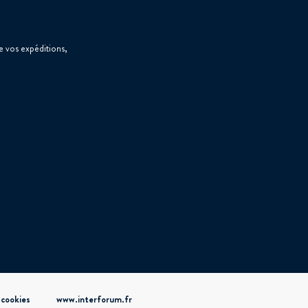
 vos expéditions,
cookies
www.interforum.fr