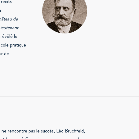
 récits
n
âteau de
ieutenant
révélé le
École pratique
ur de
 ne rencontre pas le succès, Léo Bruchfeld,