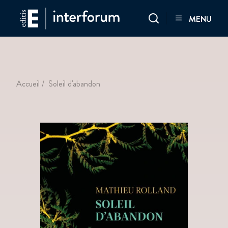
Aller
Interforum
MENU
au
contenu
principal
Fil
Accueil
Soleil d'abandon
d'Ariane